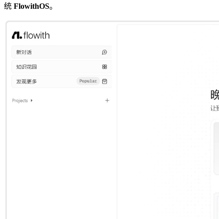
统
FlowithOS
。