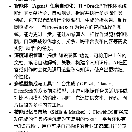
智能体（Agent）任务自动化
：其
“Oracle”
智能体系统
能理解复杂指令，自动规划、拆解并执行多步骤任务。
例如，它可以自动进行全网调研、生成分析报告、制作
网页或PPT。而
FlowithOS
作为独立的智能体操作系
统，能力更进一步，能让AI像真人一样操作浏览器和电
脑，自动完成领优惠券、抢票、跨平台发布内容等需要
实际“动手”的任务。
深度知识管理
：提供“知识花园”功能，可将用户上传的
文档、笔记自动解析、关联，构建个人知识库。AI在回
答或创作时会优先调用这些私有知识，使产出更精准、
个性化。
多模型集成与工具
：平台集成了GPT-4、Claude、
DeepSeek等众多前沿模型，用户可根据任务灵活切换或
对比不同模型的输出。同时，它还提供文本、代码、图
片编辑等多种内置工具。
技能记忆与市场（Skills & Market）
：FlowithOS能将成
功完成的任务路径沉淀为可复用的“Skill”。平台还设有
“知识市场”，用户可将自己构建的专业知识库进行分享