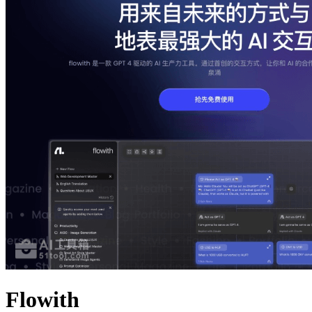
Flowith