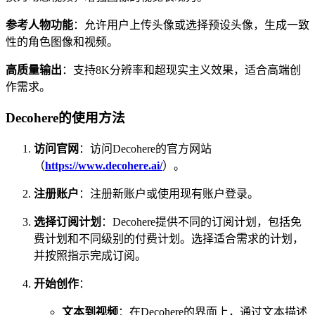
参考人物功能
：允许用户上传头像或选择预设头像，生成一致
性的角色图像和视频。
高质量输出
：支持8K分辨率和超现实主义效果，适合高端创
作需求。
Decohere的使用方法
访问官网
：访问Decohere的官方网站
（
https://www.decohere.ai/
）。
注册账户
：注册新账户或使用现有账户登录。
选择订阅计划
：Decohere提供不同的订阅计划，包括免
费计划和不同级别的付费计划。选择适合需求的计划，
并按照指示完成订阅。
开始创作
：
文本到视频
：在Decohere的界面上，通过文本描述