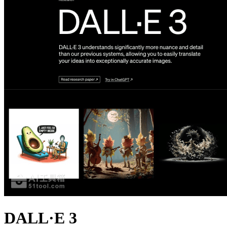
DALL·E 3