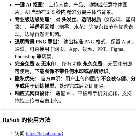
一键 AI 抠图
： 上传人像、产品、动物或任意物体图
片，AI 自动在
2–5 秒内
精准分离主体与背景。
专业级边缘处理
： 对
头发丝、透明材质
（如玻璃、塑料
袋）、
半透明区域
（烟雾、水花）等复杂细节有优秀表
现，边缘自然无锯齿。
透明背景 PNG 导出
： 输出标准 PNG 格式，保留 Alpha
通道，可直接用于网页、App、视频、PPT、Figma、
Photoshop 等场景。
完全免费 & 无水印
： 所有功能
永久免费
，无需注册即
可使用，
下载图像不带任何水印或品牌标识
。
隐私优先
： 官方声明：用户上传的图片
不会被存储、分
享或用于训练模型
，处理完成后立即删除。
响应式网页设计
： 适配 PC、平板和手机浏览器，支持
拖拽上传与点击上传。
BgSub 的使用方法
访问
https://bgsub.com/
；