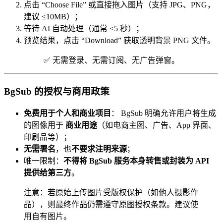
点击 “Choose File” 或直接拖入图片（支持 JPG、PNG，
建议 ≤10MB）；
等待 AI 自动处理（通常 <5 秒）；
预览结果，点击 “Download” 获取透明背景 PNG 文件。
✅ 无需登录、无需订阅、无广告弹窗。
BgSub 的授权与商用政策
免费用于个人和商业项目
： BgSub 明确允许用户将生成
的图像用于
商业用途
（如电商主图、广告、App 界面、
印刷品等）；
无需署名
，也
不要求注明来源
；
唯一限制：
不得将 BgSub 服务本身转售或封装为 API
提供给第三方
。
注意：若原始上传图片受版权保护（如他人摄影作
品），则最终作品仍需遵守原图授权条款。建议使
用自有图片。