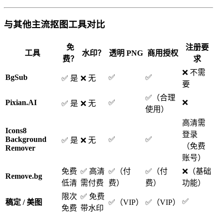
与其他主流抠图工具对比
免
注册要
工具
水印？
透明 PNG
商用授权
费？
求
❌ 不需
BgSub
✅
✅
✅ 是
❌ 无
要
✅（合理
Pixian.AI
✅
❌
✅ 是
❌ 无
使用）
高清需
Icons8
登录
Background
✅
✅
✅ 是
❌ 无
（免费
Remover
账号）
免费
✅ 高清
✅（付
✅（付
❌（基础
Remove.bg
低清
需付费
费）
费）
功能）
限次
✅ 免费
✅
稿定 / 美图
✅（VIP）
✅（VIP）
免费
带水印