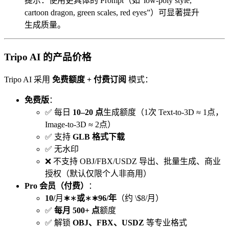
提示：使用更具体的 Prompt（如“low-poly style,
cartoon dragon, green scales, red eyes”）可显著提升
生成质量。
Tripo AI 的产品价格
Tripo AI 采用
免费额度 + 付费订阅
模式：
免费版
：
✅ 每日
10–20 点
生成额度（1次 Text-to-3D ≈ 1点，
Image-to-3D ≈ 2点）
✅ 支持
GLB 格式下载
✅ 无水印
❌ 不支持 OBJ/FBX/USDZ 导出、批量生成、商业
授权（默认仅限个人非商用）
Pro 会员（付费）
：
10/
月
∗
∗
或
∗
∗96/年
（约 \$8/月）
✅
每月 500+ 点
额度
✅ 解锁
OBJ、FBX、USDZ
等专业格式