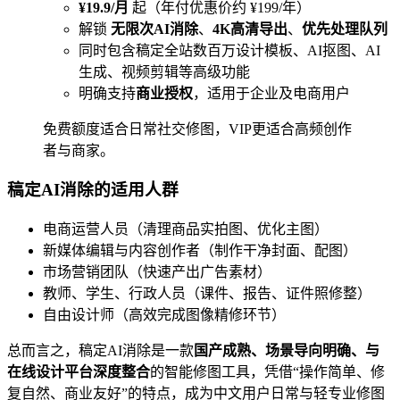
¥19.9/月
起（年付优惠价约 ¥199/年）
解锁
无限次AI消除
、
4K高清导出
、
优先处理队列
同时包含稿定全站数百万设计模板、AI抠图、AI
生成、视频剪辑等高级功能
明确支持
商业授权
，适用于企业及电商用户
免费额度适合日常社交修图，VIP更适合高频创作
者与商家。
稿定AI消除的适用人群
电商运营人员（清理商品实拍图、优化主图）
新媒体编辑与内容创作者（制作干净封面、配图）
市场营销团队（快速产出广告素材）
教师、学生、行政人员（课件、报告、证件照修整）
自由设计师（高效完成图像精修环节）
总而言之，稿定AI消除是一款
国产成熟、场景导向明确、与
在线设计平台深度整合
的智能修图工具，凭借“操作简单、修
复自然、商业友好”的特点，成为中文用户日常与轻专业修图