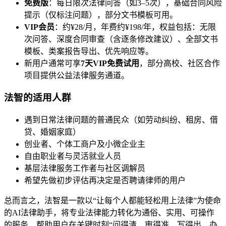
免费版
：每日限次法律问答（如3–5次），基础合同风险
提示（仅标注问题），部分文书模板可用。
VIP会员
：约¥28/月，年费约¥198/年，权益包括：无限
次问答、深度合同审查（含逐条修改建议）、全部文书
模板、类案报告导出、优先响应等。
新用户通常可享
7天VIP免费试用
，部分高校、社区合作
项目提供公益法律服务通道。
法智的适用人群
遇到日常法律问题的普通民众（如劳动纠纷、租房、借
贷、婚姻家庭）
创业者、个体工商户及小微企业主
自由职业者与灵活就业人员
基层法律服务工作者与社区调解员
希望先做初步评估再决定是否聘请律师的用户
总而言之，法智是一款以“让每个人都能轻松用上法律”为使命
的AI法律助手，将专业法律能力转化为通俗、实用、可操作
的服务，帮助用户在关键时刻“问得清、审得准、写得出、办