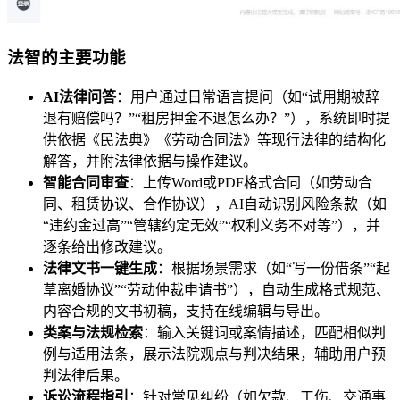
法智的主要功能
AI法律问答
：用户通过日常语言提问（如“试用期被辞
退有赔偿吗？”“租房押金不退怎么办？”），系统即时提
供依据《民法典》《劳动合同法》等现行法律的结构化
解答，并附法律依据与操作建议。
智能合同审查
：上传Word或PDF格式合同（如劳动合
同、租赁协议、合作协议），AI自动识别风险条款（如
“违约金过高”“管辖约定无效”“权利义务不对等”），并
逐条给出修改建议。
法律文书一键生成
：根据场景需求（如“写一份借条”“起
草离婚协议”“劳动仲裁申请书”），自动生成格式规范、
内容合规的文书初稿，支持在线编辑与导出。
类案与法规检索
：输入关键词或案情描述，匹配相似判
例与适用法条，展示法院观点与判决结果，辅助用户预
判法律后果。
诉讼流程指引
：针对常见纠纷（如欠款、工伤、交通事