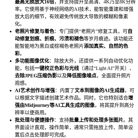
最高无损放大16倍
，并支持提升至高清、4K乃至8K分辨
率。它使用基于神经网络的AI技术，能智能重建和增强
放大后的细节，有效避免传统放大导致的模糊和像素
化。
老照片修复与着色
：专门提供“老照片”修复工具，可
自
动修复划痕、折痕、污渍和褪色
等岁月痕迹。该功能还
能智能地为黑白或棕褐色老照片
添加真实、自然的色
彩
。
多功能图像优化
：除放大外，还提供一系列自动优化功
能，包括
一键校正色彩与光线
（通过“Light AI”开关）、
去除JPEG压缩伪影
以及
降低图像噪点
，全面提升照片
观感。
AI艺术创作与增强
：内置了
文本到图像的AI生成器
，可
以根据文字描述创建艺术作品。同时，它也特别适合
增
强由Midjourney等AI工具生成的图像
，将其提升到高分
辨率以便商用。
批处理与便捷操作
：支持
批量上传和处理多张图片
。其
界面设计直观，操作简单，通常只需拖放上传、简单设
置后点击处理即可完成。