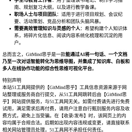
学生与教育工作者
：用于整理读书笔记、制作学习指
南、规划复习大纲，以及进行教学备课。
职场人士与项目团队
：适用于进行项目规划、会议纪
要、活动策划、竞品分析和团队头脑风暴。
需要高效管理知识与灵感的个人
：希望构建个人知识体
系，将碎片化信息、阅读内容系统化梳理和沉淀的用
户。
总而言之，GitMind思乎是一款
能通过AI将一句话、一个文档
乃至一次对话智能转化为思维导图，并集成了知识库、白板和
多人在线协作功能的综合性思维可视化平台
。
特别声明
本站51工具网提供的【GitMind思乎】工具信息资源来源于网
站整理或服务商自行提交，从51工具网跳转后由【GitMind思
乎】网站提供服务，与51工具网无关。如需付费请先进行免费
试用，满足需求后再付费，请用户注意自行甄别服务内容及收
费方式，避免上当受骗。在【收录/发布】时，该网页上的内
容均属于合规合法。后期如出现内容违规或变更，请直接联系
相关网站管理员处理，51工具网不承担任何责任。