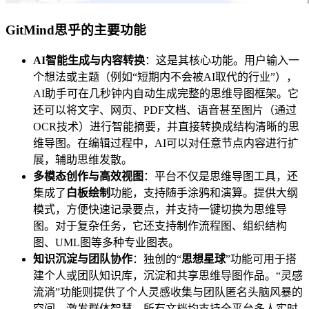
GitMind思乎的主要功能
AI智能生成与内容转换
：这是其核心功能。用户输入一
个想法或主题（例如“短期内不会被AI取代的行业”），
AI助手可在几秒钟内自动生成完整的思维导图框架。它
还可以将文字、网页、PDF文档、语音甚至图片（通过
OCR技术）进行智能摘要，并直接转换成结构清晰的思
维导图。在编辑过程中，AI可以对任意节点内容进行扩
展，辅助思维发散。
多模态创作与高效视图
：平台不仅是思维导图工具，还
集成了
白板绘制
功能，支持随手涂鸦和演算。提供大纲
模式，方便快速记录要点，并支持一键切换为思维导
图。对于复杂任务，它还支持制作流程图、组织结构
图、UML图等多种专业图表。
知识沉淀与团队协作
：独创的“
思想星球
”功能可用于搭
建个人或团队知识库，沉淀和共享思维导图作品。“灵感
流淌”功能则提供了个人灵感收集与团队匿名头脑风暴的
空间，激发群体智慧。所有文档均支持全平台多人实时