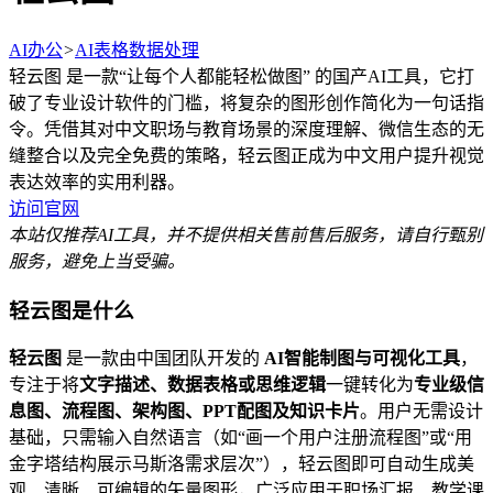
AI办公
>
AI表格数据处理
轻云图 是一款“让每个人都能轻松做图” 的国产AI工具，它打
破了专业设计软件的门槛，将复杂的图形创作简化为一句话指
令。凭借其对中文职场与教育场景的深度理解、微信生态的无
缝整合以及完全免费的策略，轻云图正成为中文用户提升视觉
表达效率的实用利器。
访问官网
本站仅推荐AI工具，并不提供相关售前售后服务，请自行甄别
服务，避免上当受骗。
轻云图是什么
轻云图
是一款由中国团队开发的
AI智能制图与可视化工具
，
专注于将
文字描述、数据表格或思维逻辑
一键转化为
专业级信
息图、流程图、架构图、PPT配图及知识卡片
。用户无需设计
基础，只需输入自然语言（如“画一个用户注册流程图”或“用
金字塔结构展示马斯洛需求层次”），轻云图即可自动生成美
观、清晰、可编辑的矢量图形，广泛应用于职场汇报、教学课