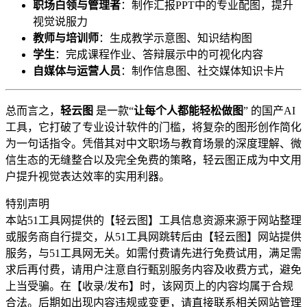
职场白领与管理者
：制作汇报PPT中的专业配图，提升
视觉说服力
教师与培训师
：生成教学示意图、知识结构图
学生
：完成课程作业、答辩展示中的可视化内容
自媒体与运营人员
：制作信息图、社交媒体知识卡片
总而言之，
轻云图
是一款“
让每个人都能轻松做图
” 的国产AI
工具，它打破了专业设计软件的门槛，将复杂的图形创作简化
为一句话指令。凭借其对中文职场与教育场景的深度理解、微
信生态的无缝整合以及完全免费的策略，轻云图正成为中文用
户提升视觉表达效率的实用利器。
特别声明
本站51工具网提供的【轻云图】工具信息资源来源于网站整理
或服务商自行提交，从51工具网跳转后由【轻云图】网站提供
服务，与51工具网无关。如需付费请先进行免费试用，满足需
求后再付费，请用户注意自行甄别服务内容及收费方式，避免
上当受骗。在【收录/发布】时，该网页上的内容均属于合规
合法。后期如出现内容违规或变更，请直接联系相关网站管理