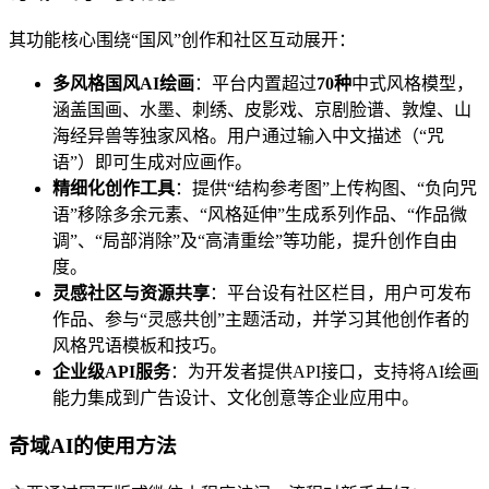
其功能核心围绕“国风”创作和社区互动展开：
多风格国风AI绘画
：平台内置超过
70种
中式风格模型，
涵盖国画、水墨、刺绣、皮影戏、京剧脸谱、敦煌、山
海经异兽等独家风格。用户通过输入中文描述（“咒
语”）即可生成对应画作。
精细化创作工具
：提供“结构参考图”上传构图、“负向咒
语”移除多余元素、“风格延伸”生成系列作品、“作品微
调”、“局部消除”及“高清重绘”等功能，提升创作自由
度。
灵感社区与资源共享
：平台设有社区栏目，用户可发布
作品、参与“灵感共创”主题活动，并学习其他创作者的
风格咒语模板和技巧。
企业级API服务
：为开发者提供API接口，支持将AI绘画
能力集成到广告设计、文化创意等企业应用中。
奇域AI的使用方法