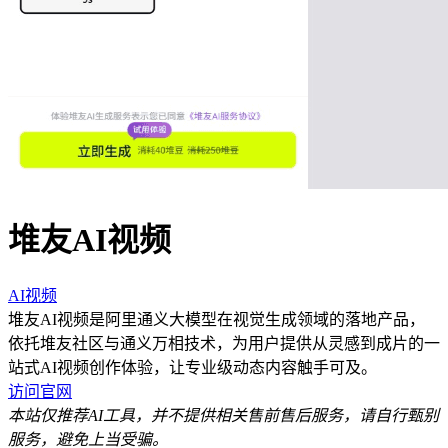
堆友AI视频
AI视频
堆友AI视频是阿里通义大模型在视觉生成领域的落地产品，
依托堆友社区与通义万相技术，为用户提供从灵感到成片的一
站式AI视频创作体验，让专业级动态内容触手可及。
访问官网
本站仅推荐AI工具，并不提供相关售前售后服务，请自行甄别
服务，避免上当受骗。