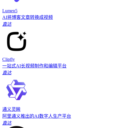
Lumen5
AI将博客文章转换成视频
直达
Clipfly
一站式AI长视频制作和编辑平台
直达
通义灵眸
阿里通义推出的AI数字人生产平台
直达