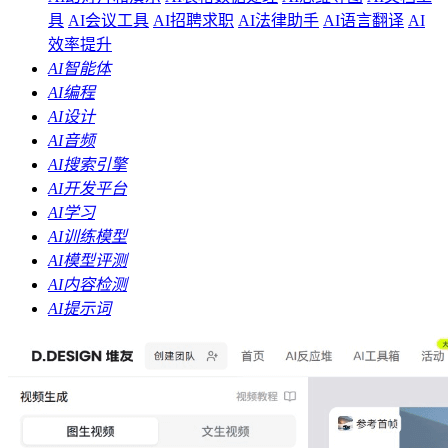
具
AI会议工具
AI招聘求职
AI法律助手
AI语言翻译
AI
效率提升
AI智能体
AI编程
AI设计
AI音频
AI搜索引擎
AI开发平台
AI学习
AI训练模型
AI模型评测
AI内容检测
AI提示词