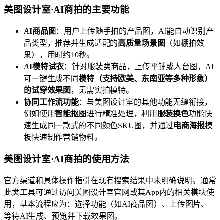
美图设计室·AI商拍的主要功能
AI商品图
：用户上传随手拍的产品图，AI能自动识别产
品类型，推荐并生成适配的
高质量场景图
（如棚拍效
果），用时约10秒。
AI模特试衣
：针对服装类商品，上传平铺或人台图，AI
可一键生成不同
模特（支持欧美、东南亚等多种形象）
的试穿效果图
，无需实拍模特。
协同工作流功能
：与美图设计室的其他功能无缝衔接，
例如使用
智能抠图
进行精准处理，利用
服装换色
功能快
速生成同一款式的不同颜色SKU图，并通过
电商海报
模
板快速制作营销物料。
美图设计室·AI商拍的使用方法
官方渠道和具体操作指引在现有搜索结果中未明确说明。通常
此类工具可通过访问美图设计室官网或其App内的相关模块使
用，基本流程应为：选择功能（如AI商品图）、上传图片、
等待AI生成、预览并下载效果图。