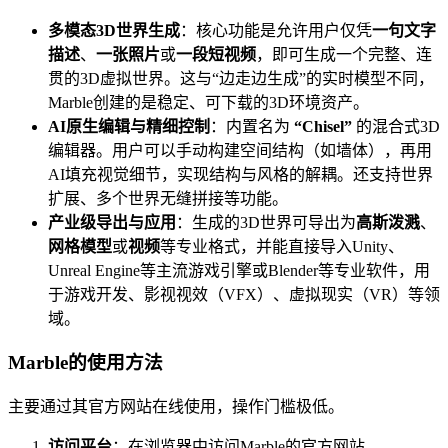
多模态3D世界生成
：核心功能是允许用户仅凭
一句文字
描述
、
一张照片
或
一段短视频
，即可生成一个完整、连
贯的3D虚拟世界。这与“边走边生成”的实时模型不同，
Marble创建的是稳定、可下载的3D环境资产。
AI原生编辑与精细控制
：内置名为
“Chisel”
的混合式3D
编辑器。用户可以手动构建空间结构（如墙体），再用
AI填充视觉细节，实现结构与风格的解耦。还支持世界
扩展、多个世界无缝拼接等功能。
产业级导出与应用
：生成的3D世界可导出为
高斯泼溅
、
网格模型
或
视频
等专业格式，并能直接导入Unity、
Unreal Engine等主流游戏引擎或Blender等专业软件，用
于游戏开发、影视视效（VFX）、虚拟现实（VR）等领
域。
Marble的使用方法
主要通过其官方网站在线使用，操作门槛极低。
访问平台
：在浏览器中访问Marble的官方网站